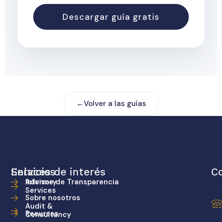
Volver a las guías
Servicios
Enlaces de interés
C
Advisory
Informe de Transparencia
Services
Sobre nosotros
Audit &
Recursos
Consultancy